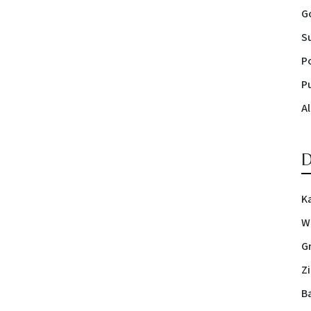
Go
S
P
P
Al
K
W
G
Z
B