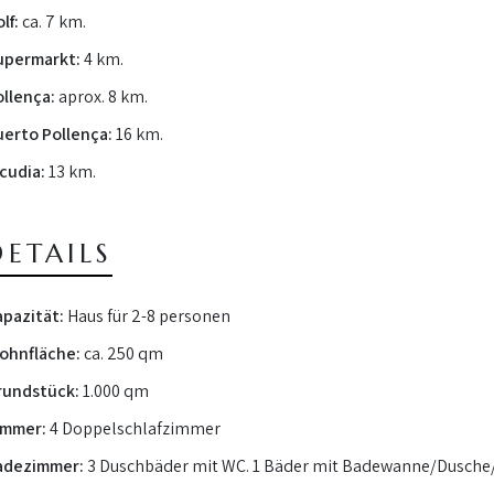
lf:
ca. 7 km.
upermarkt:
4 km.
ollença:
aprox. 8 km.
uerto Pollença:
16 km.
cudia:
13 km.
DETAILS
apazität:
Haus für 2-8 personen
ohnfläche:
ca. 250 qm
rundstück:
1.000 qm
immer:
4 Doppelschlafzimmer
adezimmer:
3 Duschbäder mit WC. 1 Bäder mit Badewanne/Dusch