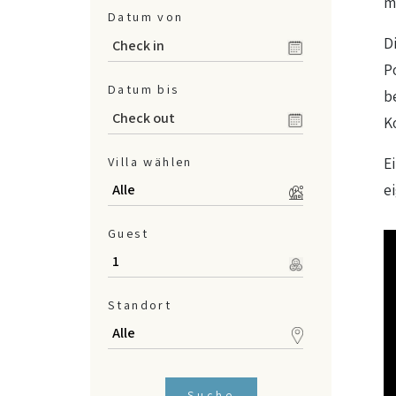
m
Datum von
D
P
Datum bis
b
K
Villa wählen
E
e
Guest
Standort
Suche