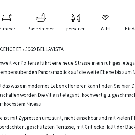
Zimmer
Badezimmer
personen
Wiffi
Kind
ICENCE ET / 3969 BELLAVISTA
nweit vor Pollensa führt eine neue Strasse in ein ruhiges, ele
temberaubenden Panoramablick auf die weite Ebene bis zum Mee
ll das was ein modernes Leben offerieren kann finden Sie hier. 
eschaffen worden.Die Villa ist elegant, hochwertig u. geschmac
uf höchstem Niveau.
ie ist mit Zypressen umzäunt, nicht einsehbar und mit vielen 
berdachten, geschützten Terrasse, mit Grillecke, fällt der Bl