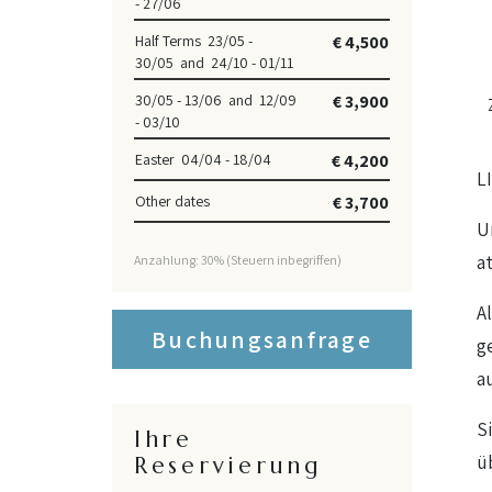
- 27/06
Half Terms 23/05 -
€ 4,500
30/05 and 24/10 - 01/11
30/05 - 13/06 and 12/09
€ 3,900
- 03/10
Easter 04/04 - 18/04
€ 4,200
L
Other dates
€ 3,700
U
a
Anzahlung: 30% (Steuern inbegriffen)
A
Buchungsanfrage
g
a
S
Ihre
ü
Reservierung