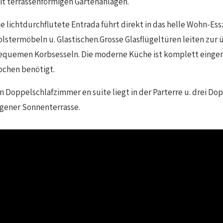
it terrassenförmigen Gartenanlagen.
ie lichtdurchflutete Entrada führt direkt in das helle Wohn-E
olstermöbeln u. Glastischen.Grosse Glasflügeltüren leiten zur ü
equemen Korbsesseln. Die moderne Küche ist komplett eingeri
ochen benötigt.
in Doppelschlafzimmer en suite liegt in der Parterre u. drei Do
igener Sonnenterrasse.