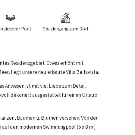
ersicherer Pool
Spaziergang zum Dorf
gantes Residenzgebiet. Etwas erhöht mit
r, liegt unsere neu erbaute Villa Bellavista.
Das Anwesen ist mit viel Liebe zum Detail
kvoll dekoriert ausgestattet für einen Urlaub
Pflanzen, Bäumen u. Blumen versehen. Von der
ick auf den modernen Swimmingpool (5 x 8 m )