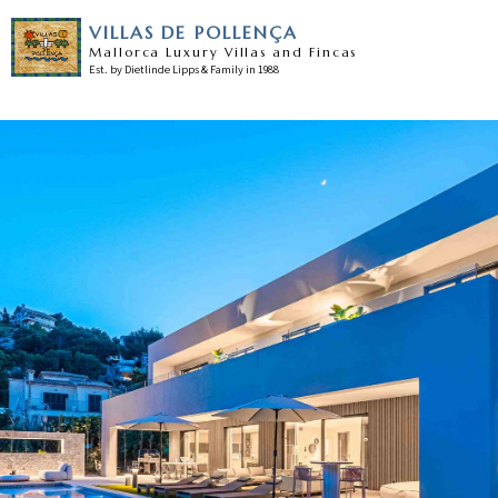
VILLAS DE POLLENÇA
Mallorca Luxury Villas and Fincas
Est. by Dietlinde Lipps & Family in 1988
Home
Unsere villas
Pollensa
Unser service
Nachrichten
Testimonials
Kontakt