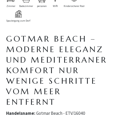
Zimmer
Badezimmer
personen
Wiffi
Kindersicherer Pool
Spaziergang zum Dorf
GOTMAR BEACH –
MODERNE ELEGANZ
UND MEDITERRANER
KOMFORT NUR
WENIGE SCHRITTE
VOM MEER
ENTFERNT
Handelsname:
Gotmar Beach - ETV/16040