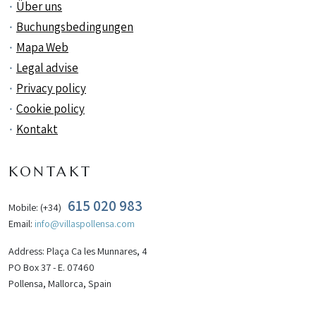
Über uns
Buchungsbedingungen
Mapa Web
Legal advise
Privacy policy
Cookie policy
Kontakt
KONTAKT
615 020 983
Mobile: (+34)
Email:
info@villaspollensa.com
Address: Plaça Ca les Munnares, 4
PO Box 37 - E. 07460
Pollensa, Mallorca, Spain