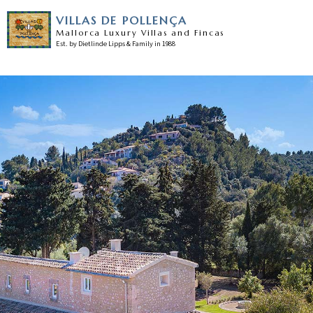
VILLAS DE POLLENÇA
Mallorca Luxury Villas and Fincas
Est. by Dietlinde Lipps & Family in 1988
Home
Unsere villas
Pollensa
Unser service
Nachrichten
Testimonials
Kontakt