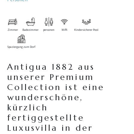
Zimmer
Badezimmer
personen
Wiffi
Kindersicherer Pool
Spaziergang zum Dorf
Antigua 1882 aus
unserer Premium
Collection ist eine
wunderschöne,
kürzlich
fertiggestellte
Luxusvilla in der