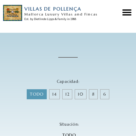
VILLAS DE POLLENÇA
Mallorca Luxury Villas and Fincas
Est. by Dietlinde Lipps & Family in 1988
Home
Nuestras villas
Sobre Pollensa
Capacidad:
Servicios
TODO
14
12
10
8
6
Noticias
Testimonios
Situación:
Contacto
TODO