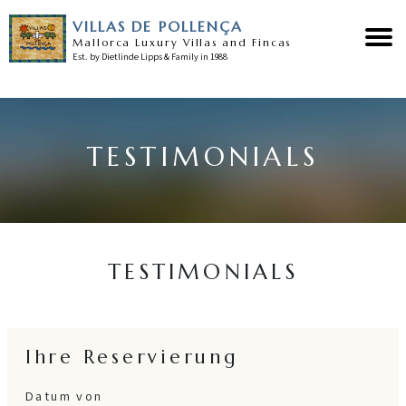
VILLAS DE POLLENÇA
Mallorca Luxury Villas and Fincas
Est. by Dietlinde Lipps & Family in 1988
Home
TESTIMONIALS
Unsere villas
Pollensa
Unser service
TESTIMONIALS
Nachrichten
Testimonials
Ihre Reservierung
Kontakt
Datum von