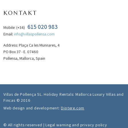
KONTAKT
615 020 983
Mobile: (+34)
Email:
info@villaspollensa.com
Address: Plaça Ca les Munnares, 4
PO Box 37 - E. 07460
Pollensa, Mallorca, Spain
Villas de Pollença SL. Holiday Rentals: Mallorca Luxury Villas and
Fincas © 2016
Web design and development:
Diptere.com
© All rights reserved | Legal warning and privacy policy